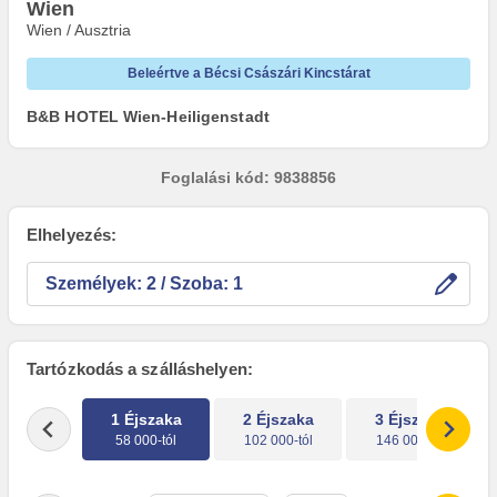
Wien
Wien / Ausztria
Beleértve a Bécsi Császári Kincstárat
B&B HOTEL Wien-Heiligenstadt
Foglalási kód: 9838856
Elhelyezés:
Személyek:
/ Szoba:
Tartózkodás a szálláshelyen:
1 Éjszaka
2 Éjszaka
3 Éjszaka
58 000-tól
102 000-tól
146 000-tól