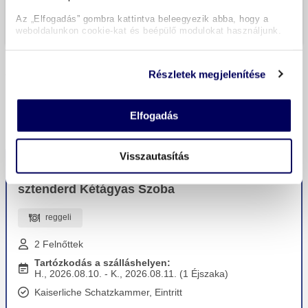
Kiválasztott
Az „Elfogadás” gombra kattintva beleegyezik abba, hogy a
Az árak a teljes árak.
weboldalunkon cookie-kat és beépülő modulokat használjunk.
Részletek megjelenítése
VÁLASSZA KI AZ UTAZÁSI AJÁNLATOT
Rendezés
Elfogadás
Visszautasítás
Legkedvezőbb ajánlat
sztenderd Kétágyas Szoba
reggeli
2 Felnőttek
Tartózkodás a szálláshelyen:
H., 2026.08.10. - K., 2026.08.11. (1 Éjszaka)
Kaiserliche Schatzkammer, Eintritt