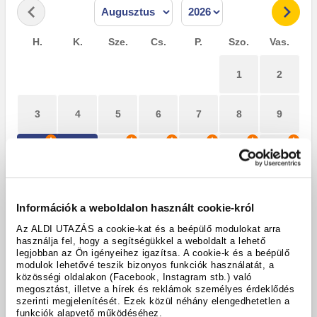
H.
K.
Sze.
Cs.
P.
Szo.
Vas.
1
2
3
4
5
6
7
8
9
10
12
13
14
15
16
11
17
19
20
21
22
23
18
Információk a weboldalon használt cookie-król
24
26
27
28
29
30
Az ALDI UTAZÁS a cookie-kat és a beépülő modulokat arra
25
használja fel, hogy a segítségükkel a weboldalt a lehető
legjobban az Ön igényeihez igazítsa. A cookie-k és a beépülő
modulok lehetővé teszik bizonyos funkciók használatát, a
31
közösségi oldalakon (Facebook, Instagram stb.) való
megosztást, illetve a hírek és reklámok személyes érdeklődés
szerinti megjelenítését. Ezek közül néhány elengedhetetlen a
Legkedvezőbb ajánlat
funkciók alapvető működéséhez.