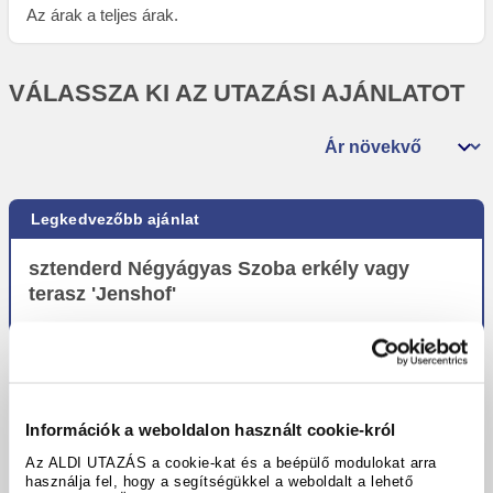
Az árak a teljes árak.
VÁLASSZA KI AZ UTAZÁSI AJÁNLATOT
Rendezés
Legkedvezőbb ajánlat
sztenderd Négyágyas Szoba erkély vagy
terasz 'Jenshof'
all inclusive
2 Felnőttek
Tartózkodás a szálláshelyen:
Információk a weboldalon használt cookie-król
Cs., 2026.09.17. - Vas., 2026.09.20. (3 Éjszaka)
Az ALDI UTAZÁS a cookie-kat és a beépülő modulokat arra
használja fel, hogy a segítségükkel a weboldalt a lehető
teljes ár