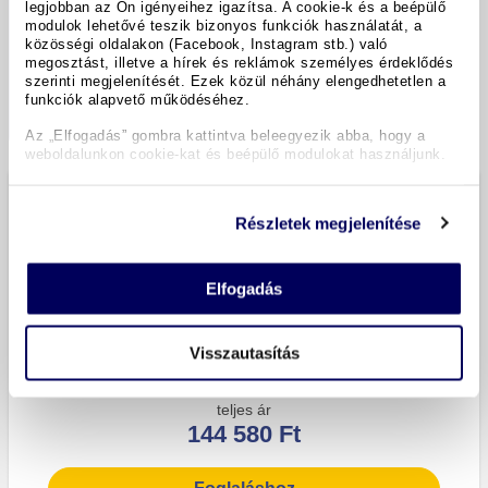
legjobban az Ön igényeihez igazítsa. A cookie-k és a beépülő
144 580 Ft
modulok lehetővé teszik bizonyos funkciók használatát, a
közösségi oldalakon (Facebook, Instagram stb.) való
megosztást, illetve a hírek és reklámok személyes érdeklődés
Foglaláshoz
szerinti megjelenítését. Ezek közül néhány elengedhetetlen a
funkciók alapvető működéséhez.
csak 1 elérhető
Az „Elfogadás” gombra kattintva beleegyezik abba, hogy a
weboldalunkon cookie-kat és beépülő modulokat használjunk.
sztenderd Négyágyas Szoba melléképület,
erkély 'Figol'
Részletek megjelenítése
all inclusive
Elfogadás
2 Felnőttek
Tartózkodás a szálláshelyen:
Visszautasítás
Cs., 2026.09.17. - Vas., 2026.09.20. (3 Éjszaka)
teljes ár
144 580 Ft