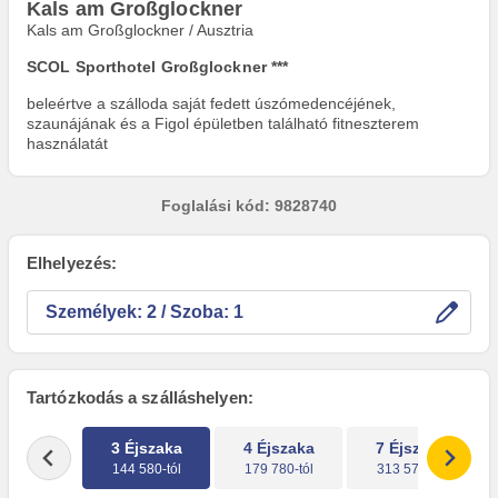
Kals am Großglockner
Kals am Großglockner / Ausztria
SCOL Sporthotel Großglockner ***
beleértve a szálloda saját fedett úszómedencéjének,
szaunájának és a Figol épületben található fitneszterem
használatát
Foglalási kód: 9828740
Elhelyezés:
Személyek:
/ Szoba:
Tartózkodás a szálláshelyen:
3 Éjszaka
4 Éjszaka
7 Éjszaka
144 580-tól
179 780-tól
313 576-tól