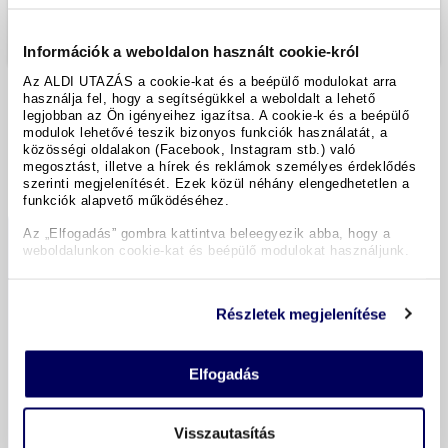
Ausgewählt von - bis
Preise sind Gesamtpreise.
Információk a weboldalon használt cookie-król
Az ALDI UTAZÁS a cookie-kat és a beépülő modulokat arra
használja fel, hogy a segítségükkel a weboldalt a lehető
REISEANGEBOT AUSWÄHLEN
legjobban az Ön igényeihez igazítsa. A cookie-k és a beépülő
modulok lehetővé teszik bizonyos funkciók használatát, a
közösségi oldalakon (Facebook, Instagram stb.) való
Sortierung
megosztást, illetve a hírek és reklámok személyes érdeklődés
szerinti megjelenítését. Ezek közül néhány elengedhetetlen a
funkciók alapvető működéséhez.
Bester Preis
Az „Elfogadás” gombra kattintva beleegyezik abba, hogy a
weboldalunkon cookie-kat és beépülő modulokat használjunk.
Standard Doppelzimmer
Részletek megjelenítése
Frühstück
2 Erwachsene
Elfogadás
Aufenthalt in Unterkunft:
So, 2026.11.01. - Mo, 2026.11.02. (1 Nacht)
Weinverkostung in der Weinbar Klapotetz, inkl. 3
Visszautasítás
Weinproben und Brötchen