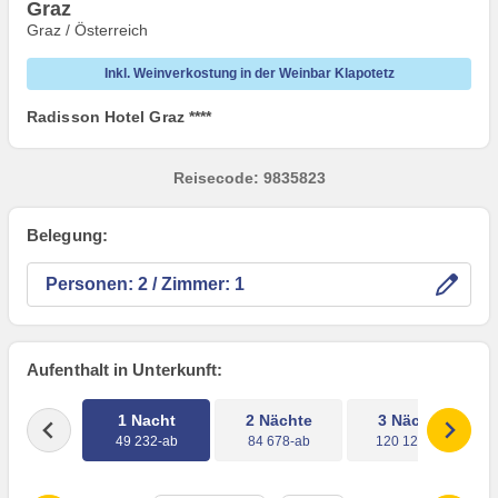
Graz
Graz / Österreich
Inkl. Weinverkostung in der Weinbar Klapotetz
Radisson Hotel Graz ****
Reisecode: 9835823
Belegung:
Personen:
/ Zimmer:
Aufenthalt in Unterkunft:
1 Nacht
2 Nächte
3 Nächte
49 232-ab
84 678-ab
120 124-ab