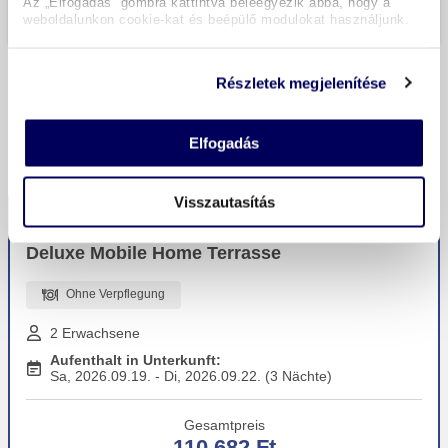
Az „Elfogadás” gombra kattintva beleegyezik abba, hogy a
weboldalunkon cookie-kat és beépülő modulokat használjunk.
Preise sind Gesamtpreise.
Részletek megjelenítése
REISEANGEBOT AUSWÄHLEN
Sortierung
Elfogadás
Visszautasítás
Bester Preis
Deluxe Mobile Home Terrasse
Ohne Verpflegung
2 Erwachsene
Aufenthalt in Unterkunft:
Sa, 2026.09.19. - Di, 2026.09.22. (3 Nächte)
Gesamtpreis
110 682 Ft