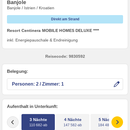
Banjole
Banjole / Istrien / Kroatien
Direkt am Strand
Resort Centinera MOBILE HOMES DELUXE ****
inkl. Energiepauschale & Endreinigung
Reisecode: 9830592
Belegung:
Personen:
/ Zimmer:
Aufenthalt in Unterkunft:
3 Nächte
4 Nächte
5 Nächte
110 682-ab
147 582-ab
184 482-ab