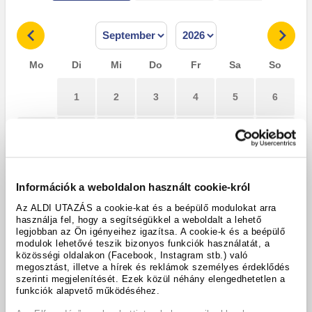
Mo
Di
Mi
Do
Fr
Sa
So
1
2
3
4
5
6
7
8
9
10
11
12
13
19
14
15
16
17
18
20
Információk a weboldalon használt cookie-król
23
24
25
26
27
Az ALDI UTAZÁS a cookie-kat és a beépülő modulokat arra
21
22
használja fel, hogy a segítségükkel a weboldalt a lehető
legjobban az Ön igényeihez igazítsa. A cookie-k és a beépülő
modulok lehetővé teszik bizonyos funkciók használatát, a
28
29
30
közösségi oldalakon (Facebook, Instagram stb.) való
megosztást, illetve a hírek és reklámok személyes érdeklődés
szerinti megjelenítését. Ezek közül néhány elengedhetetlen a
funkciók alapvető működéséhez.
Günstigstes Angebot
Ausgewählt von - bis