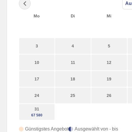
Mo
Di
Mi
3
4
5
10
11
12
17
18
19
24
25
26
31
Günstigstes Angebot
Ausgewählt von - bis