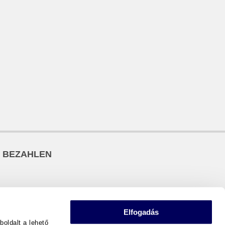
D BEZAHLEN
Elfogadás
oldalt a lehető