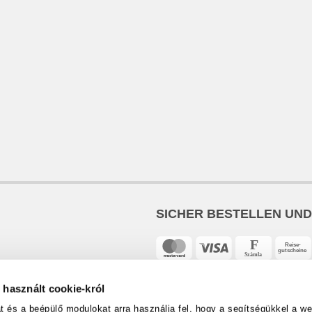
SICHER BESTELLEN UN
 használt cookie-król
és a beépülő modulokat arra használja fel, hogy a segítségükkel a web